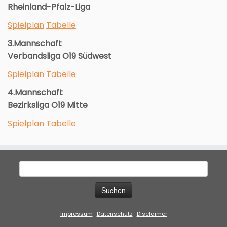
Rheinland-Pfalz-Liga
Spielplan
Tabelle
3.Mannschaft
Verbandsliga O19 Südwest
Spielplan
Tabelle
4.Mannschaft
Bezirksliga O19 Mitte
Spielplan
Tabelle
Suche
nach:
Impressum
·
Datenschutz
·
Disclaimer