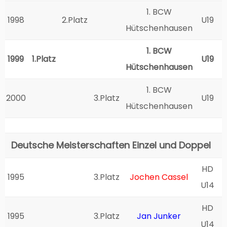
1. BCW
1998
2.Platz
U19
Hütschenhausen
1. BCW
1999
1.Platz
U19
Hütschenhausen
1. BCW
2000
3.Platz
U19
Hütschenhausen
Deutsche Meisterschaften Einzel und Doppel
HD
1995
3.Platz
Jochen Cassel
U14
HD
1995
3.Platz
Jan Junker
U14