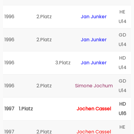
HE
1996
2.Platz
Jan Junker
U14
GD
1996
2.Platz
Jan Junker
U14
HD
1996
3.Platz
Jan Junker
U14
GD
1996
2.Platz
Simone Jochum
U14
HD
1997
1.Platz
Jochen Cassel
U16
HE
1997
2.Platz
Jochen Cassel