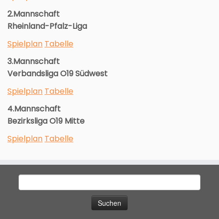
2.Mannschaft
Rheinland-Pfalz-Liga
Spielplan
Tabelle
3.Mannschaft
Verbandsliga O19 Südwest
Spielplan
Tabelle
4.Mannschaft
Bezirksliga O19 Mitte
Spielplan
Tabelle
Suche
nach: