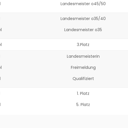
d
Landesmeister o45/50
l
Landesmeister o35/40
l
Landesmeister o35
l
3.Platz
l
Landesmeisterin
l
Freimeldung
d
Qualifiziert
l
1. Platz
d
5. Platz