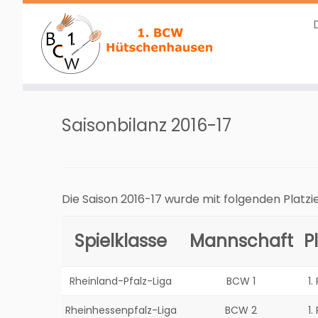
Zum
Inhalt
Saisonbilanz 2016-17
springen
Die Saison 2016-17 wurde mit folgenden Platz
Spielklasse
Mannschaft
P
Rheinland-Pfalz-Liga
BCW 1
1.
Rheinhessenpfalz-Liga
BCW 2
1.