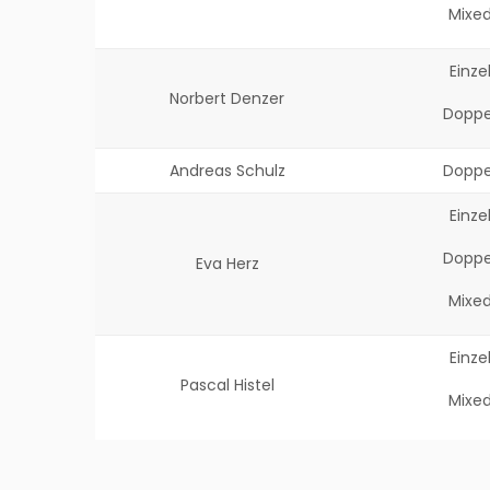
Mixe
Einze
Norbert Denzer
Doppe
Andreas Schulz
Doppe
Einze
Doppe
Eva Herz
Mixe
Einze
Pascal Histel
Mixe