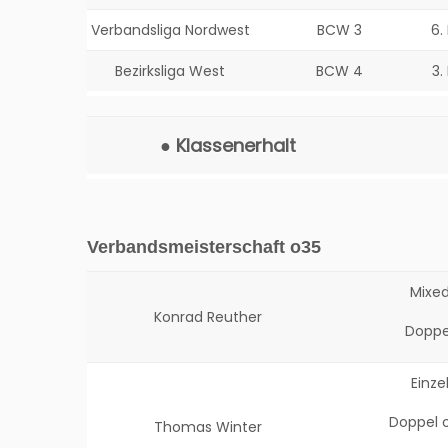
Verbandsliga Nordwest
BCW 3
6.
Bezirksliga West
BCW 4
3.
● Klassenerhalt
Verbandsmeisterschaft o35
Mixe
Konrad Reuther
Doppe
Einze
Doppel o
Thomas Winter