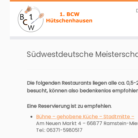
Zum
Inhalt
Südwestdeutsche Meisterscha
springen
Die folgenden Restaurants liegen alle ca. 0,5
besucht, können also bedenkenlos empfohle
Eine Reservierung ist zu empfehlen
.
Bühne – gehobene Küche – Stadtmitte –
Am Neuen Markt 4 – 66877 Ramstein-Mi
Tel.: 06371-5980517