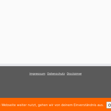
Impressum
·
Datenschutz
·
Disclaimer
· © 2026
1. BCW Hütschenhausen
O
 Webseite weiter nutzt, gehen wir von deinem Einverständnis aus.