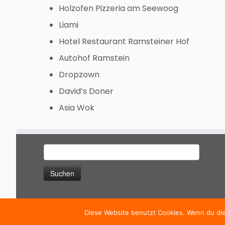
Holzofen Pizzeria am Seewoog
Liami
Hotel Restaurant Ramsteiner Hof
Autohof Ramstein
Dropzown
David’s Doner
Asia Wok
Suche
nach:
Diese Website benutzt Cookies. Wenn du die