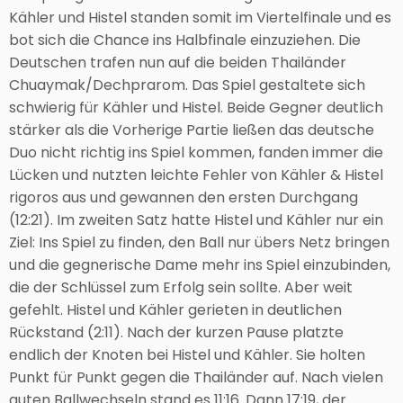
Kähler und Histel standen somit im Viertelfinale und es
bot sich die Chance ins Halbfinale einzuziehen. Die
Deutschen trafen nun auf die beiden Thailänder
Chuaymak/Dechprarom. Das Spiel gestaltete sich
schwierig für Kähler und Histel. Beide Gegner deutlich
stärker als die Vorherige Partie ließen das deutsche
Duo nicht richtig ins Spiel kommen, fanden immer die
Lücken und nutzten leichte Fehler von Kähler & Histel
rigoros aus und gewannen den ersten Durchgang
(12:21). Im zweiten Satz hatte Histel und Kähler nur ein
Ziel: Ins Spiel zu finden, den Ball nur übers Netz bringen
und die gegnerische Dame mehr ins Spiel einzubinden,
die der Schlüssel zum Erfolg sein sollte. Aber weit
gefehlt. Histel und Kähler gerieten in deutlichen
Rückstand (2:11). Nach der kurzen Pause platzte
endlich der Knoten bei Histel und Kähler. Sie holten
Punkt für Punkt gegen die Thailänder auf. Nach vielen
guten Ballwechseln stand es 11:16. Dann 17:19, der