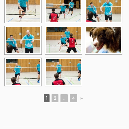
1
2
...
4
►