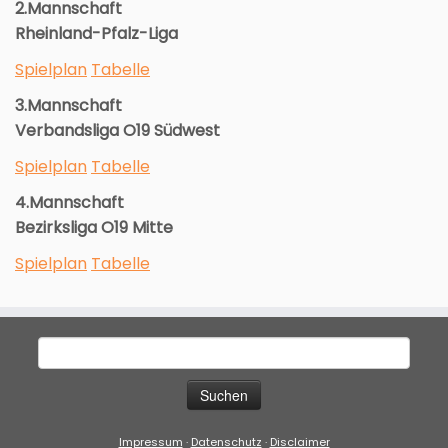
2.Mannschaft
Rheinland-Pfalz-Liga
Spielplan
Tabelle
3.Mannschaft
Verbandsliga O19 Südwest
Spielplan
Tabelle
4.Mannschaft
Bezirksliga O19 Mitte
Spielplan
Tabelle
Suche
nach:
Impressum
·
Datenschutz
·
Disclaimer