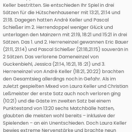
Keller bestritten. Sie entschieden Ihr Spiel in drei
Sätzen für die Hütschenhausener mit 13:21, 21:14 und
21:18. Dagegen hatten André Keller und Pascal
Schießer im 2. Herrendoppel weniger Glück und
unterlagen den Mainzern mit 21:19, 18:21 und 15:21 in drei
Sätzen. Das 1. und 2. Herreneinzel gewannen Eric Bauer
(21:11, 21:14) und Pascal Schießer (21:18,21:15) souverän in
2 Sätzen. Das verlorene Dameneinzel von
Guckenbiehl, Jessica (21:14, 16:21, 18 :21) und 3.
Herreneinzel von André Keller (18:21, 20:22) brachten
den Gesamtsieg allerdings noch in Gefahr. Als im
zuletzt gespielten Mixed von Laura Keller und Christian
Leßmeister der erste Satz auch noch verloren ging
(10:21) und die Gäste im zweiten Satz bei einem
Punktestand von 13:20 sechs Matchbälle hatten,
glaubten die meisten wohl bereits – inklusive der
Spielenden – an ein Unentschieden. Doch Laura Keller
bewies extreme Nervenstärke und brachte neun