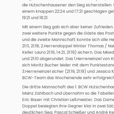
die Hütschenhausener den Sieg sicherstellen. 
einem knappen 22:24 und 17:21 geschlagen ge
19:21 und 18:21.
Mit einem Sieg gab sich aber keiner Zufriede
zwei weitere Punkte gegen die Gäste des Post 
und die zweite Mannschaft konnte sich alle He
21:11, 21:18; 2.Herrendoppel Winter Thomas / N
Keller Laura 21:16, 14:21, 21:19) sichern. Das M
und 21:10 abgerundet. Das 1.Herreneinzel von Kur
sich Moritz Bucher leider mit dem Punktestand 2
3.Herreneinzel sicher (21:19, 21:19) und Jessica 
BCW-Team das Wochenende sehr erfolgreich u
Die dritte Mannschaft des 1. BCW Hütschenhau
Mainz Zahlbach und übernahm so die Tabellen
Eric Bauer mit Christian Leßmeister. Das Dam
Doppel besiegten ihre Gegner klar in zwei Sät
deutlichen Sieg. Pascal Schießer und André Ke