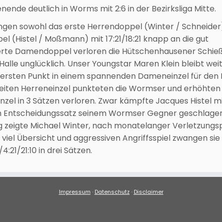
nde deutlich in Worms mit 2:6 in der Bezirksliga Mitte.
ngen sowohl das erste Herrendoppel (Winter / Schneider
pel (Histel / Moßmann) mit 17:21/18:21 knapp an die gut
rte Damendoppel verloren die Hütschenhausener Schieß
 Halle unglücklich. Unser Youngstar Maren Klein bleibt wei
en ersten Punkt in einem spannenden Dameneinzel für de
zweiten Herreneinzel punkteten die Wormser und erhöhten
einzel in 3 Sätzen verloren. Zwar kämpfte Jacques Histel m
h im Entscheidungssatz seinem Wormser Gegner geschlag
ung zeigte Michael Winter, nach monatelanger Verletzungs
viel Übersicht und aggressiven Angriffsspiel zwangen sie 
:21/21:10 in drei Sätzen.
Impressum
·
Datenschutz
·
Disclaimer