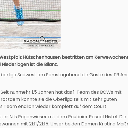
ub Westpfalz Hütschenhausen bestritten am Kerwewoche
Niederlagen ist die Bilanz.
r Oberliga Südwest am Samstagabend die Gäste des TB A
: Seit nunmehr 1,5 Jahren hat das 1. Team des BCWs mit
otzdem konnte sie die Oberliga teils mit sehr guten
as Team endlich wieder komplett auf dem Court.
er Nils Rogenwieser mit dem Routinier Pascal Histel. Die
gewannen mit 21:11/21:15. Unser beiden Damen Kristina M