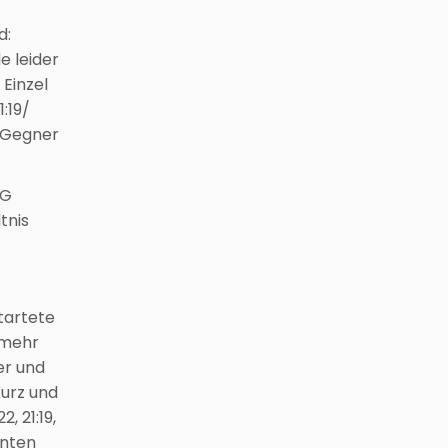
d:
e leider
 Einzel
:19/
r Gegner
SG
tnis
tartete
 mehr
er und
Kurz und
, 21:19,
nnten