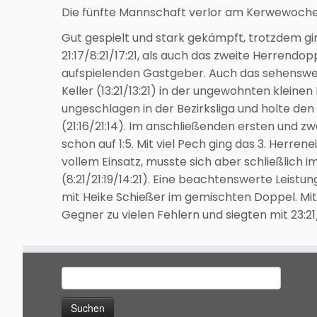
Die fünfte Mannschaft verlor am Kerwewochene
Gut gespielt und stark gekämpft, trotzdem gi
21:17/8:21/17:21, als auch das zweite Herrendop
aufspielenden Gastgeber. Auch das sehenswe
Keller (13:21/13:21) in der ungewohnten kleinen
ungeschlagen in der Bezirksliga und holte d
(21:16/21:14). Im anschließenden ersten und 
schon auf 1:5. Mit viel Pech ging das 3. Herren
vollem Einsatz, musste sich aber schließlic
(8:21/21:19/14:21). Eine beachtenswerte Leist
mit Heike Schießer im gemischten Doppel. Mit 
Gegner zu vielen Fehlern und siegten mit 23:21/4
Suche
nach: