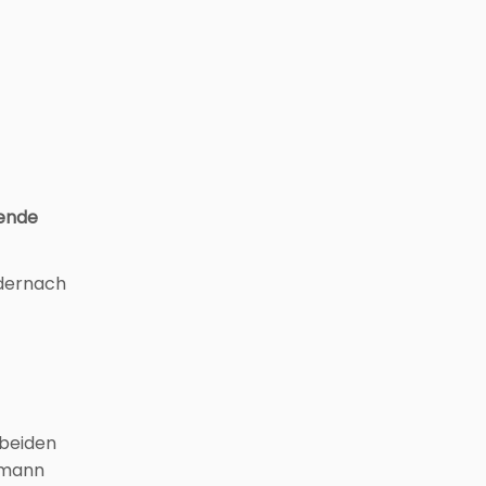
nende
ndernach
 beiden
oßmann