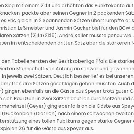
den Sieg mit einem 21:14 und erhöhten das Punktekonto auf 
 zu knacken, packte aber seinen Gegner in 2 packenden Sä
e es Eric gleich: In 2 Spannenden Sätzen übertrumpfte er 
 Christian Leßmeister und Jasmin Guckenbiel für den BCW
aren Sätzen (21:14/21:15). André Keller musste genau wie 
iesen im entscheidenden dritten Satz aber die stärkeren 
 den Tabellenersten der Bezirksoberliga Pfalz. Die stark
vierten Mannschaft von Anfang an schwer und gewannen
in jeweils zwei Sätzen. Deutlich besser lief es bei unser
mkämpften drei Sätzen geschlagen geben mussten. Auch 
er) gingen ebenfalls an die Gäste aus Speyer trotz guter
e sich Paul Guhl in zwei Sätzen deutlich durchsetzen und 
ameneinzel (Geyer) ging ebenfalls an die Gäste aus Spey
xed (Guckenbiehl/Dietrich) nach einem schwachen zweiten
terstützung eines tollen Publikums gegen starke Gegner 
pielen 2:6 für die Gäste aus Speyer aus.