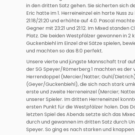
in den dritten Satz gehen. Sie sicherten sich 
Eric hatte im 1. Herreineinzel ein harte Nuss
21:18/21:20 und erhöhte auf 4.0. Pascal macht
Gegner mit 23:21 und 21:12. Im Mixed standen
Platz. Die beiden Westpfälzer gewannen in 2 kl
Guckenbiehl im Einzel drei Sätze spielen, bew
und machten so das 8:0 perfekt.
Unsere vierte und jüngste Mannschaft traf auf
der SG Speyer/Römerberg 1 machten es der 
Herrendoppel (Mercier/Natter; Guhl/Dietrich) 
(Geyer/Guckenbiehl), die sich nach stark u
erste und zweite Herreneinzel (Mercier; Natt
unserer Spieler. Im dritten Herreneinzel konnt
ersten Punkt für die Westpfälzer holen. Das D
letzten Spiel des Abends setzte sich das Mi
durch und gewannen im dritten Satz durch Un
Speyer. So ging es nach starken und knappen S