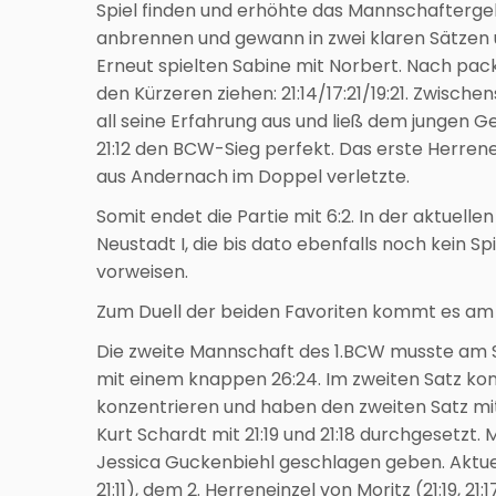
Spiel finden und erhöhte das Mannschaftergebni
anbrennen und gewann in zwei klaren Sätzen u
Erneut spielten Sabine mit Norbert. Nach pa
den Kürzeren ziehen: 21:14/17:21/19:21. Zwischen
all seine Erfahrung aus und ließ dem jungen G
21:12 den BCW-Sieg perfekt. Das erste Herren
aus Andernach im Doppel verletzte.
Somit endet die Partie mit 6:2. In der aktuelle
Neustadt I, die bis dato ebenfalls noch kein S
vorweisen.
Zum Duell der beiden Favoriten kommt es am 24
Die zweite Mannschaft des 1.BCW musste am 
mit einem knappen 26:24. Im zweiten Satz k
konzentrieren und haben den zweiten Satz mit
Kurt Schardt mit 21:19 und 21:18 durchgesetzt.
Jessica Guckenbiehl geschlagen geben. Aktuelle
21:11), dem 2. Herreneinzel von Moritz (21:19, 21