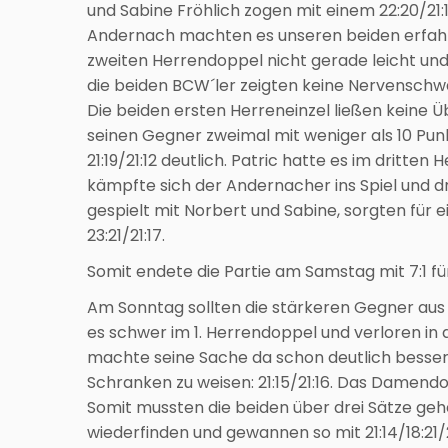
und Sabine Fröhlich zogen mit einem 22:20/21
Andernach machten es unseren beiden erfahr
zweiten Herrendoppel nicht gerade leicht und 
die beiden BCW´ler zeigten keine Nervenschw
Die beiden ersten Herreneinzel ließen keine Üb
seinen Gegner zweimal mit weniger als 10 Pun
21:19/21:12 deutlich. Patric hatte es im dritt
kämpfte sich der Andernacher ins Spiel und dreh
gespielt mit Norbert und Sabine, sorgten für
23:21/21:17.
Somit endete die Partie am Samstag mit 7:1 f
Am Sonntag sollten die stärkeren Gegner aus 
es schwer im 1. Herrendoppel und verloren in dr
machte seine Sache da schon deutlich besser:
Schranken zu weisen: 21:15/21:16. Das Damendo
Somit mussten die beiden über drei Sätze geh
wiederfinden und gewannen so mit 21:14/18:21/2