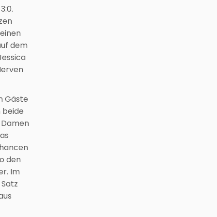
3:0.
tzen
seinen
 auf dem
Jessica
Nerven
en Gäste
 beide
en Damen
das
 Chancen
so den
er. Im
 Satz
aus