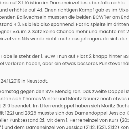
s auf 3:1. Kristina im Dameneinzel lies ebenfalls nichts
nd erhöhte auf 4:1. Einen richtigen Kampf gab es im Mixe
ckenden Ballwechseln mussten die beiden BCW´ler am End
stand 4:2. Es blieb also spannend. Patric spielte im dritten
egner v.a. im 2. Satz keine Chance mehr und machte mit 21
einzel von Nils wurde nicht mehr ausgetragen, da sich de
n Tabelle steht der 1. BCW I nun auf Platz 2 knapp hinter B
piel verloren haben, aber ein etwas besseres Punkteverhäl
.11.2019 in Neustadt.
Samstag gegen den SVE Mendig ran. Das zweite Doppel s
onnten sich Thomas Winter und Moritz Nauerz noch etwas
 21:9 beendet. Im 1.Herrendoppel haben sich Moritz Buch
 Mit 12:21 und 23:25 musste sich das Damendoppel Jessica 
r Punktestand 2:1. Mit dem 1. Herreneinzel von Kurz (20:22
:17) und dem Dameneinzel von Jessica (21:12, 15:21, 21:12) ko