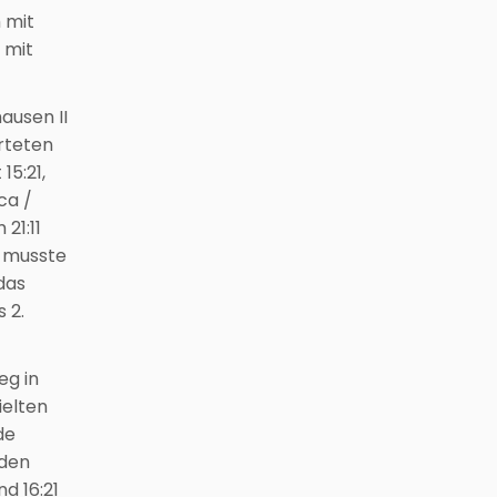
 mit
 mit
ausen II
arteten
15:21,
ca /
21:11
el musste
 das
 2.
eg in
ielten
de
 den
d 16:21