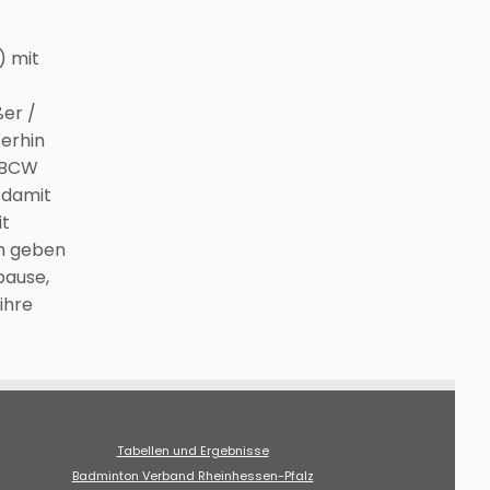
) mit
er /
terhin
n BCW
 damit
it
en geben
pause,
ihre
Tabellen und Ergebnisse
Badminton Verband Rheinhessen-Pfalz