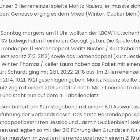
Unser 3.Herreneinzel spielte Moritz Nauerz, er musste sich
ben. Genauso erging es dem Mixed (Winter, Guckenbiehl)
n. Sonntag morgens um 11 Uhr wollten der 1.BCW Hütschenh
SV Ludwigshafen II einholen. Gesagt getan. Die Spiele st
rrendoppel (1.Herrendoppel Moritz Bucher / Kurt Schardt 
auerz Moritz 21:3, 21:12) sowie das Damendoppel (Kurz Jessi
ixed Winter Thomas / Keller Laura haben das Paket mit einem 
t Schardt ging mit 21:11, 20:22, 21:18 aus. Im 2.Herreneinz
1:14, 10:21, 19:21 geschlagen geben. Moritz Nauerz stellte
Kurz zog mit einem 21:19 und 21:17 nach. Mit 7:1 beendete das
nd steht nun auf dem 4. Tabellenplatz.
sen brilliert am Samstagabend mit einem 8:0 Auswärtssi
führung der Verbandsklasse. Das erste Herrendoppel sp
endoppel bestritten Jessica und Jasmin Guckenbiehl. Bei
zen und legten so mit der 2:0 Führung den Grundstein für
ller mussten im zweiten Herrendoppel nach einem 21:19 un