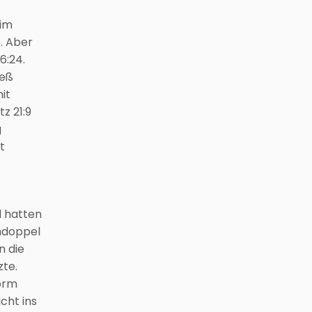
 im
. Aber
6:24.
ieß
it
z 21:9
g
t
l hatten
endoppel
n die
zte.
Form
cht ins