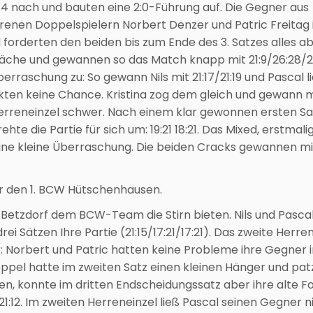
:14 nach und bauten eine 2:0-Führung auf. Die Gegner aus
enen Doppelspielern Norbert Denzer und Patric Freitag
forderten den beiden bis zum Ende des 3. Satzes alles ab
äche und gewannen so das Match knapp mit 21:9/26:28/2
erraschung zu: So gewann Nils mit 21:17/21:19 und Pascal l
kten keine Chance. Kristina zog dem gleich und gewann m
en Herreneinzel schwer. Nach einem klar gewonnen ersten Sat
te die Partie für sich um: 19:21 18:21. Das Mixed, erstmali
 eine kleine Überraschung. Die beiden Cracks gewannen mi
ür den 1. BCW Hütschenhausen.
Betzdorf dem BCW-Team die Stirn bieten. Nils und Pasca
ei Sätzen Ihre Partie (21:15/17:21/17:21). Das zweite Herr
 Norbert und Patric hatten keine Probleme ihre Gegner i
ppel hatte im zweiten Satz einen kleinen Hänger und pat
en, konnte im dritten Endscheidungssatz aber ihre alte 
1:12. Im zweiten Herreneinzel ließ Pascal seinen Gegner ni