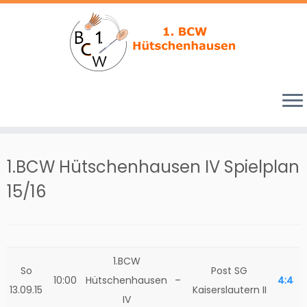
Zum
Inhalt
1.BCW Hütschenhausen IV Spielplan
springen
15/16
1.BCW
So
Post SG
10:00
Hütschenhausen
–
4:4
13.09.15
Kaiserslautern II
IV