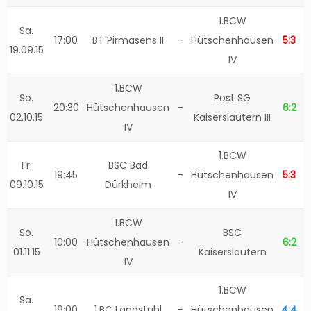
1.BCW
Sa.
17:00
BT Pirmasens II
–
Hütschenhausen
5:3
19.09.15
IV
1.BCW
So.
Post SG
20:30
Hütschenhausen
–
6:2
02.10.15
Kaiserslautern III
IV
1.BCW
Fr.
BSC Bad
19:45
–
Hütschenhausen
5:3
09.10.15
Dürkheim
IV
1.BCW
So.
BSC
10:00
Hütschenhausen
–
6:2
01.11.15
Kaiserslautern
IV
1.BCW
Sa.
19:00
1.BC Landstuhl
–
Hütschenhausen
4:4