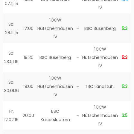
07.11.15
IV
1.BCW
Sa.
17:00
Hütschenhausen
–
BSC Busenberg
5:3
28.11.15
IV
1.BCW
Sa.
18:30
BSC Busenberg
–
Hütschenhausen
5:3
23.01.16
IV
1.BCW
Sa.
19:00
Hütschenhausen
–
1.BC Landstuhl
5:3
30.01.16
IV
1.BCW
Fr.
BSC
20:00
–
Hütschenhausen
3:5
12.02.16
Kaiserslautern
IV