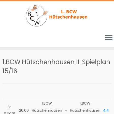
Zum
Inhalt
1.BCW Hütschenhausen III Spielplan
springen
15/16
1.BCW
1.BCW
Fr.
20:00
Hütschenhausen
–
Hütschenhausen
4:4
11.09.15