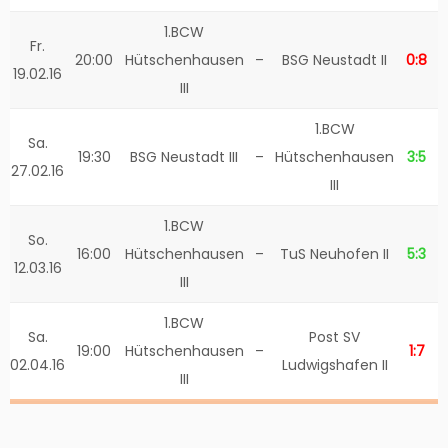
1.BCW
Fr.
20:00
Hütschenhausen
–
BSG Neustadt II
0:8
19.02.16
III
1.BCW
Sa.
19:30
BSG Neustadt III
–
Hütschenhausen
3:5
27.02.16
III
1.BCW
So.
16:00
Hütschenhausen
–
TuS Neuhofen II
5:3
12.03.16
III
1.BCW
Sa.
Post SV
19:00
Hütschenhausen
–
1:7
02.04.16
Ludwigshafen II
III