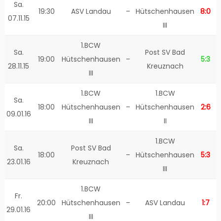
Sa.
19:30
ASV Landau
–
Hütschenhausen
8:0
07.11.15
III
1.BCW
Sa.
Post SV Bad
19:00
Hütschenhausen
–
5:3
28.11.15
Kreuznach
III
1.BCW
1.BCW
Sa.
18:00
Hütschenhausen
–
Hütschenhausen
2:6
09.01.16
III
II
1.BCW
Sa.
Post SV Bad
18:00
–
Hütschenhausen
5:3
23.01.16
Kreuznach
III
1.BCW
Fr.
20:00
Hütschenhausen
–
ASV Landau
1:7
29.01.16
III