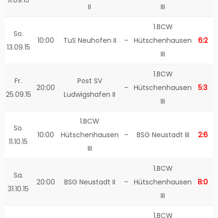
II
III
1.BCW
So.
10:00
TuS Neuhofen II
–
Hütschenhausen
6:2
13.09.15
III
1.BCW
Fr.
Post SV
20:00
–
Hütschenhausen
5:3
25.09.15
Ludwigshafen II
III
1.BCW
So.
10:00
Hütschenhausen
–
BSG Neustadt III
2:6
11.10.15
III
1.BCW
Sa.
20:00
BSG Neustadt II
–
Hütschenhausen
8:0
31.10.15
III
1.BCW