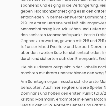
spannend und es ging in die Verlängerung. Hi
geben. Hochkonzentriert ging es in den dritte
entschieden. In bemerkenswerter Dominanz gew
21:9. Im ersten Herreneinzel ließ Nils Rogenwi
Mannschaftssieg klar. Mit Höhen und Tiefen e
den sechsten Mannschaftspunkt. Patric Freit
Gegner zu erwarten, gewann mit 21:6 und 21:11
lief unser Mixed Eva Herz und Norbert Denzer 
aber den zweiten Satz für sich entscheiden. Im
durch und sicherten sich den Ehrenpunkt. Endst
Die bis zu diesem Zeitpunkt in der Tabelle no
machten mit Ihrem Unentschieden den Weg für
Am Sonntagmorgen musste sich die erste Ma
behaupten. Auch hier zeigten unsere Spieler N
Dominanz und holten den ersten Punkt (21:6/
Kristina Moßmann, erkämpfte in einem Match m
Sieg für den BCW. Norbert Denzer und Patric 