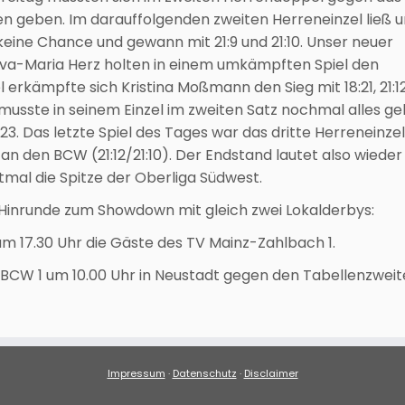
en geben. Im darauffolgenden zweiten Herreneinzel ließ 
keine Chance und gewann mit 21:9 und 21:10. Unser neuer
va-Maria Herz holten in einem umkämpften Spiel den
el erkämpfte sich Kristina Moßmann den Sieg mit 18:21, 21:1
 musste in seinem Einzel im zweiten Satz nochmal alles ge
23. Das letzte Spiel des Tages war das dritte Herreneinzel
r an den BCW (21:12/21:10). Der Endstand lautet also wieder 
tmal die Spitze der Oberliga Südwest.
inrunde zum Showdown mit gleich zwei Lokalderbys:
um 17.30 Uhr die Gäste des TV Mainz-Zahlbach 1.
. BCW 1 um 10.00 Uhr in Neustadt gegen den Tabellenzwei
Impressum
·
Datenschutz
·
Disclaimer