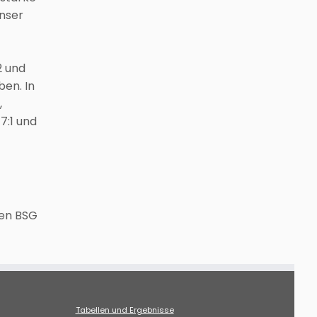
unser
2 und
ben. In
,
7:1 und
ten BSG
Tabellen und Ergebnisse