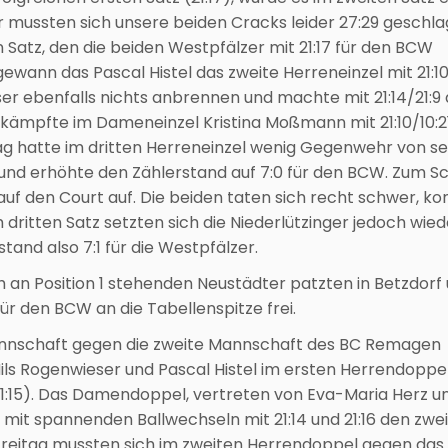
er mussten sich unsere beiden Cracks leider 27:29 geschl
n Satz, den die beiden Westpfälzer mit 21:17 für den BCW
ann das Pascal Histel das zweite Herreneinzel mit 21:1
eser ebenfalls nichts anbrennen und machte mit 21:14/21:9
rkämpfte im Dameneinzel Kristina Moßmann mit 21:10/10:21
ag hatte im dritten Herreneinzel wenig Gegenwehr von s
 und erhöhte den Zählerstand auf 7:0 für den BCW. Zum Sc
auf den Court auf. Die beiden taten sich recht schwer, k
 dritten Satz setzten sich die Niederlützinger jedoch wied
and also 7:1 für die Westpfälzer.
ch an Position 1 stehenden Neustädter patzten in Betzdorf
 den BCW an die Tabellenspitze frei.
nnschaft gegen die zweite Mannschaft des BC Remagen
ils Rogenwieser und Pascal Histel im ersten Herrendoppel
21:15). Das Damendoppel, vertreten von Eva-Maria Herz u
it spannenden Ballwechseln mit 21:14 und 21:16 den zwe
Freitag mussten sich im zweiten Herrendoppel gegen das