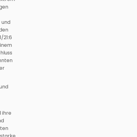
agen
0 und
 den
/21:6
einem
hluss
onnten
er
 und
 ihre
nd
iten
 starke