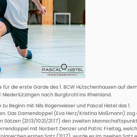
für die erste Garde des 1. BCW Hütschenhausen auf de
Niederlützingen nach Burgbrohl ins Rheinland.
zu Beginn mit Nils Rogenwieser und Pascal Histel das 1.
nnen. Das Damendoppel (Eva Herz/Kristina Moßmann) zog
n Sätzen (21:13/10:21/21:17) den zweiten Mannschaftspunk
rrendoppel mit Norbert Denzer und Patric Freitag, welch
lgreichen ersten Satz (21:17), wurde es im zweiten Satz