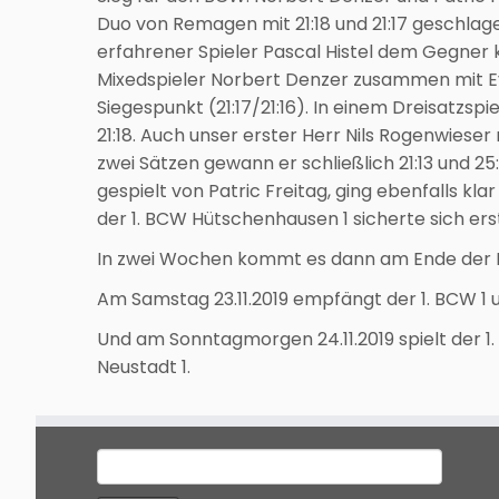
Duo von Remagen mit 21:18 und 21:17 geschlag
erfahrener Spieler Pascal Histel dem Gegner 
Mixedspieler Norbert Denzer zusammen mit E
Siegespunkt (21:17/21:16). In einem Dreisatzspi
21:18. Auch unser erster Herr Nils Rogenwieser
zwei Sätzen gewann er schließlich 21:13 und 25:
gespielt von Patric Freitag, ging ebenfalls kla
der 1. BCW Hütschenhausen 1 sicherte sich ers
In zwei Wochen kommt es dann am Ende der H
Am Samstag 23.11.2019 empfängt der 1. BCW 1 
Und am Sonntagmorgen 24.11.2019 spielt der 1
Neustadt 1.
Suche
nach: